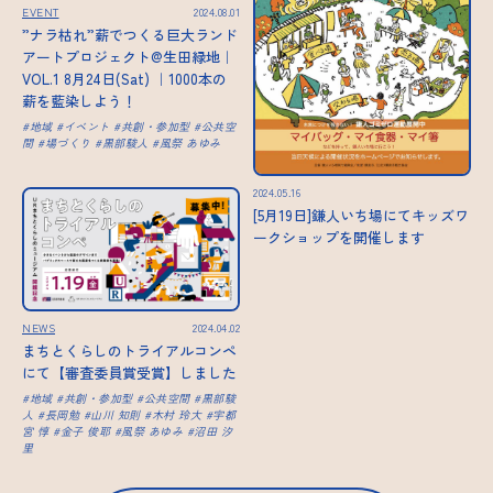
EVENT
2024.08.01
”ナラ枯れ”薪でつくる巨大ランド
アートプロジェクト@生田緑地｜
VOL.1 8月24日(Sat) ｜1000本の
薪を藍染しよう！
地域
イベント
共創・参加型
公共空
間
場づくり
黒部駿人
風祭 あゆみ
2024.05.16
[5月19日]鎌人いち場にてキッズワ
ークショップを開催します
NEWS
2024.04.02
まちとくらしのトライアルコンペ
にて【審査委員賞受賞】しました
地域
共創・参加型
公共空間
黒部駿
人
長岡勉
山川 知則
木村 玲大
宇都
宮 惇
金子 俊耶
風祭 あゆみ
沼田 汐
里