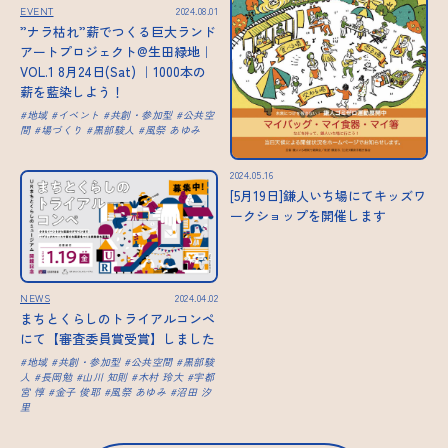
EVENT
2024.08.01
”ナラ枯れ”薪でつくる巨大ランド
アートプロジェクト@生田緑地｜
VOL.1 8月24日(Sat) ｜1000本の
薪を藍染しよう！
地域
イベント
共創・参加型
公共空
間
場づくり
黒部駿人
風祭 あゆみ
2024.05.16
[5月19日]鎌人いち場にてキッズワ
ークショップを開催します
NEWS
2024.04.02
まちとくらしのトライアルコンペ
にて【審査委員賞受賞】しました
地域
共創・参加型
公共空間
黒部駿
人
長岡勉
山川 知則
木村 玲大
宇都
宮 惇
金子 俊耶
風祭 あゆみ
沼田 汐
里