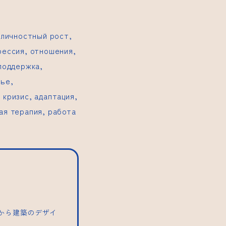
 личностный рост,
рессия, отношения,
 поддержка,
вье,
 кризис, адаптация,
ая терапия, работа
トから建築のデザイ