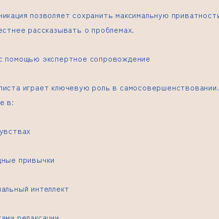
никация позволяет сохранить максимальную приватност
честнее рассказывать о проблемах.
с помощью экспертное сопровождение
листа играет ключевую роль в самосовершенствовании
е в:
чувствах
дные привычки
нальный интеллект
ками релаксации