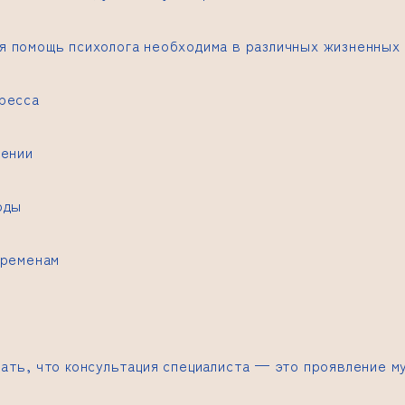
 помощь психолога необходима в различных жизненных 
ресса
щении
оды
еременам
ать, что консультация специалиста — это проявление му