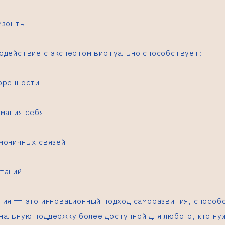
изонты
одействие с экспертом виртуально способствует:
оренности
имания себя
моничных связей
таний
пия — это инновационный подход саморазвития, способ
альную поддержку более доступной для любого, кто ну