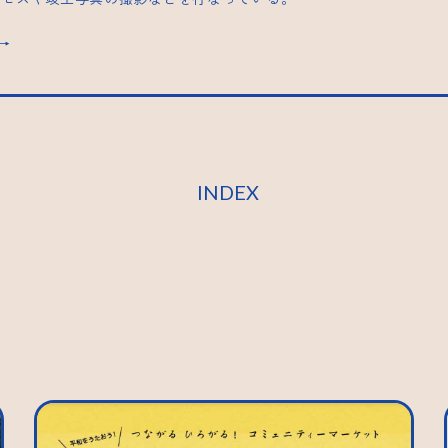
s→
INDEX