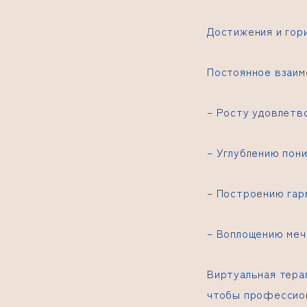
Достижения и гор
Постоянное взаим
– Росту удовлетв
– Углублению пон
– Построению гар
– Воплощению меч
Виртуальная тера
чтобы профессион