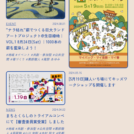
EVENT
2024.08.01
”ナラ枯れ”薪でつくる巨大ランド
アートプロジェクト@生田緑地｜
VOL.1 8月24日(Sat) ｜1000本の
薪を藍染しよう！
地域
イベント
共創・参加型
公共空
間
場づくり
黒部駿人
風祭 あゆみ
2024.05.16
[5月19日]鎌人いち場にてキッズワ
ークショップを開催します
NEWS
2024.04.02
まちとくらしのトライアルコンペ
にて【審査委員賞受賞】しました
地域
共創・参加型
公共空間
黒部駿
人
長岡勉
山川 知則
木村 玲大
宇都