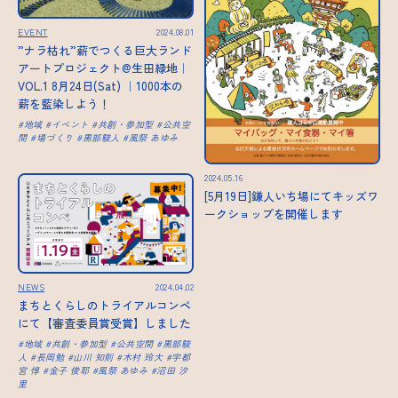
EVENT
2024.08.01
”ナラ枯れ”薪でつくる巨大ランド
アートプロジェクト@生田緑地｜
VOL.1 8月24日(Sat) ｜1000本の
薪を藍染しよう！
地域
イベント
共創・参加型
公共空
間
場づくり
黒部駿人
風祭 あゆみ
2024.05.16
[5月19日]鎌人いち場にてキッズワ
ークショップを開催します
NEWS
2024.04.02
まちとくらしのトライアルコンペ
にて【審査委員賞受賞】しました
地域
共創・参加型
公共空間
黒部駿
人
長岡勉
山川 知則
木村 玲大
宇都
宮 惇
金子 俊耶
風祭 あゆみ
沼田 汐
里